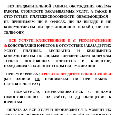
БЕЗ ПРЕДВАРИТЕЛЬНОЙ ЗАПИСИ, ОБСУЖДЕНИЯ ОБЪЁМА
РАБОТЫ, СТОИМОСТИ ЗАКАЗЫВАЕМЫХ УСЛУГ, А ТАКЖЕ В
ОТСУТСТВИЕ ПЛАТЁЖЕСПОСОБНОСТИ ОБРАЩАЮЩИХСЯ -
НЕ
ПРИНИМАЕМ НИ В ОФИСАХ, НИ НА ВЫЕЗДЕ И
НЕ
КОНСУЛЬТИРУЕМ НИ ДИСТАНЦИОННО ОНЛАЙН, НИ ПО
ТЕЛЕФОНУ.
ВСЕ УСЛУГИ КАЧЕСТВЕННЫЕ И (!)
РЕЗУЛЬТАТИВНЫЕ
(!)
КОНСУЛЬТАЦИИ ЮРИСТОВ В ОТСУТСТВИЕ ЗАКАЗА ДРУГИХ
УСЛУГ ПЛАТНЫЕ. БЕСПЛАТНО И БЕЗЛИМИТНО
КОНСУЛЬТИРУЕМ ПО ЛЮБЫМ ЮРИДИЧЕСКИМ ВОПРОСАМ
ТОЛЬКО ПОСТОЯННЫХ КЛИЕНТОВ И КЛИЕНТОВ,
НАХОДЯЩИХСЯ НА АБОНЕНТСКОМ ОБСЛУЖИВАНИИ.
ПРИЁМ В ОФИСАХ
СТРОГО ПО ПРЕДВАРИТЕЛЬНОЙ ЗАПИСИ
(БЕЗ ЗАПИСИ
НЕ
ПРИНИМАЕМ НИ ПРИ КАКИХ
ОБСТОЯТЕЛЬСТВАХ).
ПОЖАЛУЙСТА, ОЗНАКАМЛИВАЙТЕСЬ С ЦЕНАМИ
САМОСТОЯТЕЛЬНО - НА САЙТЕ, И
ДО
ОБРАЩЕНИЯ К
ЮРИСТАМ.
ОПЛАТА ЗА ВСЕ УСЛУГИ ПРОИЗВОДИТСЯ В МОМЕНТ ИХ
ЗАКАЗА (
НЕ
ПО ФАКТУ ОКАЗАНИЯ, А ВПЕРЁД, И ВОЗМОЖНО