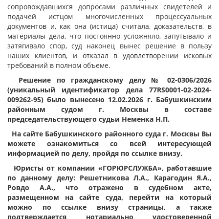
сопровождавшихся допросами различных свидетелей и
подачей истцом многочисленных процессуальных
документов и, как она (истица) считала, доказательств, в
материалы дела, что постоянно усложняло, запутывало и
затягивало спор, суд наконец вынес решение в пользу
наших клиентов, и отказал в удовлетворении исковых
требований в полном объеме.
Решение по гражданскому делу № 02-0306/2026
(уникальный идентификатор дела 77RS0001-02-2024-
009262-95) было вынесено 12.02.2026 г. Бабушкинским
районным судом г. Москвы в составе
председательствующего судьи Неменка Н.П.
На сайте Бабушкинского районного суда г. Москвы Вы
можете ознакомиться со всей интересующей
информацией по делу, пройдя по ссылке внизу.
Юристы от компании «ГОРЮРСЛУЖБА», работавшие
по данному делу: Решетникова Л.А., Карагодин Я.А.,
Ровдо А.А., что отражено в судебном акте,
размещенном на сайте суда, перейти на который
можно по ссылке внизу страницы, а также
подтверждается нотариально удостоверенной