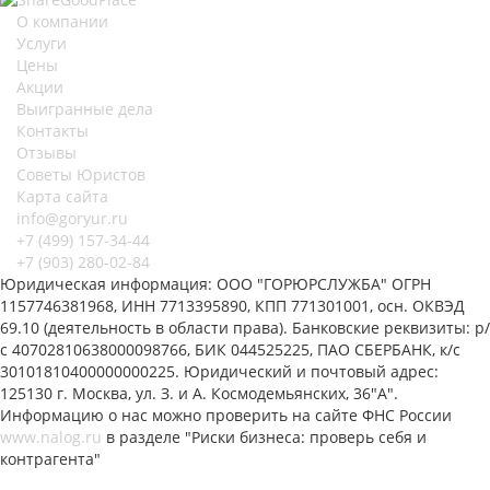
О компании
Услуги
Цены
Акции
Выигранные дела
Контакты
Отзывы
Советы Юристов
Карта сайта
info@goryur.ru
+7 (499)
157-34-44
+7 (903)
280-02-84
Юридическая информация: ООО "ГОРЮРСЛУЖБА" ОГРН
1157746381968, ИНН 7713395890, КПП 771301001, осн. ОКВЭД
69.10 (деятельность в области права). Банковские реквизиты: р/
с 40702810638000098766, БИК 044525225, ПАО СБЕРБАНК, к/с
30101810400000000225. Юридический и почтовый адрес:
125130 г. Москва, ул. З. и А. Космодемьянских, 36"А".
Информацию о нас можно проверить на сайте ФНС России
www.nalog.ru
в разделе "Риски бизнеса: проверь себя и
контрагента"