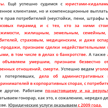
ы.
Ещё успешно судимся с
юристами-кидалам
енное клиентами, но и компенсационные выплаты 
е прав потребителей (неустойки, пени, штрафы 
нсовых пирамид и с тех, кто за ними стои
ижимости, жилищным, земельным, семейным,
бителей, страховым, медицинским, и даже оспа
-продажи, признаем сделки недействительными 
ыми, в том числе в делах о банкротстве
.
А также
, объявляем умершим, признаем безвестно от
венных отношений, смерти.
Успешно ведем
уголо
и потерпевших,
дела об административных 
ринимателей в корпоративных спорах, с потребит
е другое. Работаем
по-настоящему и на резуль
атываем гонорар, как это, к сожалению, нередко д
кве.
Юридические услуги оказываем
с
2009 года.