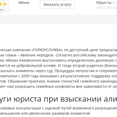
Меню
Юристы
+
Заказать услугу
(903)
280-02
еская компания «ГОРЮРСЛУЖБА» по доступной цене предлагает
е семьи – явление нередкое. Согласно российскому законодат
ом, обязан ежемесячно выплачивать определенную денежную сум
ется на добровольной основе. И тогда второй родитель (близ
взыскать алименты через суд. Процедура непростая и сопряжен
компании с 2009 года оказывают результативную поддержку кли
ов. Обширная практика, знание тонкостей семейного законода
яют нам разрешать семейные конфликты вне зависимости от их
уги юриста при взыскании ал
равовые консультации с оценкой путей возможного разрешени
меньшение или увеличение размеров алиментов