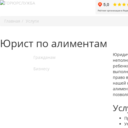
Главная
Услуги
Юрист по алиментам
Юридич
Гражданам
неполны
ребенк
Бизнесу
выполня
право 
нашей 
алимент
позвол
Усл
П
У