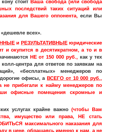
а кону стоит
Ваша свобода (или свобода
шных последствий таких ситуаций или
казания для Вашего оппонента,
если Вы
 «дешевле всех».
ЕННЫЕ
и
РЕЗУЛЬТАТИВНЫЕ
юридические
 и окупится в десятикратном, а то и в
 начинаются
НЕ от 150 000 руб.,
как у тех
 колл-центра для ответов по заявкам на
таций», «бесплатных» менеджеров по
 дорогие офисы, а
ВСЕГО от 10 000 руб.
,
а не прибегали к найму менеджеров по
наши офисные помещения скромные и
ких услугах крайне важно
(чтобы Вам
тва, имущество или права, НЕ стать
ДОБИТЬСЯ максимального наказания для
ду в цене, обращаясь именно к нам, а не