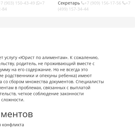
7 (903)
150-43-49
+7
Секретарь
+7 (909)
156-17-56
+7
-84
(499)
157-34-44
 услугу «Юрист по алиментам». К сожалению,
ельству, родитель, не проживающий вместе с
му на его содержание. Но не всегда это
кие родственники и опекуны ребенка) имеют
а со сбором множества документов. Специалисты
ентам в проблемах, связанных с выплатой
тельств, четкое соблюдение законности
 сложности.
иментов
я конфликта