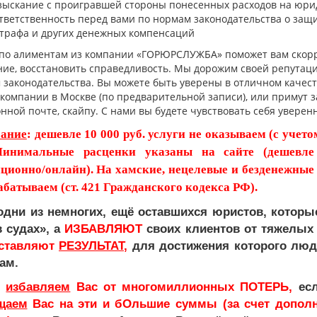
зыскание с проигравшей стороны понесенных расходов на юри
тветственность перед вами по нормам законодательства о защи
трафа и других денежных компенсаций
по алиментам из компании «ГОРЮРСЛУЖБА» поможет вам скорре
ние, восстановить справедливость. Мы дорожим своей репутаци
 законодательства. Вы можете быть уверены в отличном качест
компании в Москве (по предварительной записи), или примут за
нной почте, скайпу. С нами вы будете чувствовать себя уверен
ание
: дешевле 10 000 руб. услуги не оказываем (с учет
Минимальные расценки указаны на сайте (дешевле
ционно/онлайн). На хамские, нецелевые и безденежные
абатываем (ст. 421 Гражданского кодекса РФ).
ни из немногих, ещё оставшихся юристов, которые
в судах», а
ИЗБАВЛЯЮТ
своих клиентов от тяжелых 
ставляют
РЕЗУЛЬТАТ
,
для достижения которого люд
ам.
ы
избавляем
Вас от многомиллионных ПОТЕРЬ,
есл
щаем
Вас на эти и бОльшие суммы (за счет допол