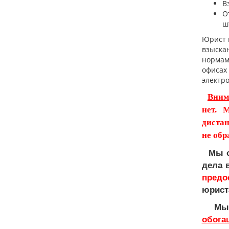
В
О
ш
Юрист 
взыска
нормам
офисах 
электро
Вним
нет. 
дистан
не обр
Мы од
дела 
предо
юрист
М
обога