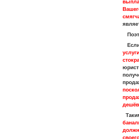
выпла
Вашег
смягч
являе
Поэто
Если
услуги
стокр
юрист
получ
прода
поск
прода
дешё
Таки
банал
должн
своего