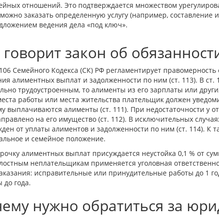
ейных отношений. Это подтверждается множеством урегулирова
 можно заказать определенную услугу (например, составление и
дложением ведения дела «под ключ».
 говорит закон об обязанност
106 Семейного Кодекса (СК) РФ регламентирует правомерность
ия алиментных выплат и задолженности по ним (ст. 113). В ст. 
ьно трудоустроенным, то алименты из его зарплаты или други
еста работы или места жительства плательщик должен уведомит
у выплачиваются алименты (ст. 111). При недостаточности у о
правлено на его имущество (ст. 112). В исключительных случа
ден от уплаты алиментов и задолженности по ним (ст. 114). К т
альное и семейное положение.
рочку алиментных выплат присуждается неустойка 0,1 % от сумм
 злостным неплательщикам применяется уголовная ответственно
казания: исправительные или принудительные работы до 1 год
 до года.
ему нужно обратиться за юр