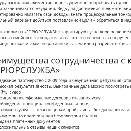
уру взыскания алиментов через суд можно попробовать провест
и заканчиваются неудачей. Ведь для достижения положительно
нтированно излагать свои доводы, знать процессуальные тонко
льный вариант добиться поставленной цели – обратиться в н
но: юристы «ГОРЮРСЛУЖБЫ» гарантируют успешное решение п
нсов семейного законодательства, ответственность за поручен
ощь позволяет нам оперативно и эффективно разрешать конфл
имущества сотрудничества с
ОРЮРСЛУЖБА»
адежное партнерство с 2009 года и безупречная репутация (отз
ысокая результативность. Выигранные дела можно посмотреть 
айты судов
фициальное оформление договора оказания услуг
облюдение принципа конфиденциальности
тоимость услуг – согласно ценам прайс-листа, без дополнитель
озможность наличной или безналичной оплаты
ыдача платежных документов
оложительные отзывы наших клиентов