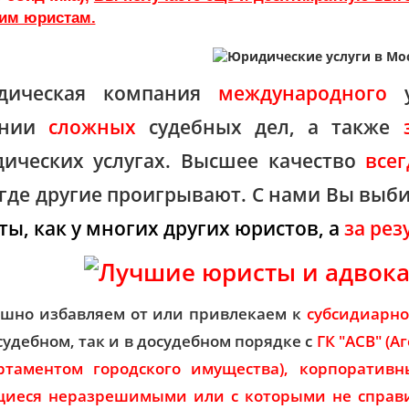
гим юристам.
дическая компания
международного
у
ении
сложных
судебных дел, а также
ических услугах. Высшее качество
всег
 где другие проигрывают. С нами Вы выби
ты, как у многих других юристов, а
за
резу
ешно избавляем от или привлекаем к
субсидиарно
 судебном, так и в досудебном порядке с
ГК "АСВ" (А
ртаментом городского имущества), корпоративн
иеся неразрешимыми или с которыми не справил