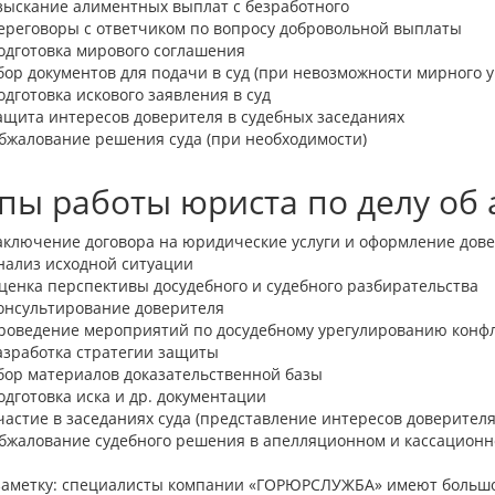
зыскание алиментных выплат с безработного
ереговоры с ответчиком по вопросу добровольной выплаты
одготовка мирового соглашения
бор документов для подачи в суд (при невозможности мирного 
одготовка искового заявления в суд
ащита интересов доверителя в судебных заседаниях
бжалование решения суда (при необходимости)
пы работы юриста по делу об
аключение договора на юридические услуги и оформление дове
нализ исходной ситуации
ценка перспективы досудебного и судебного разбирательства
онсультирование доверителя
роведение мероприятий по досудебному урегулированию конф
азработка стратегии защиты
бор материалов доказательственной базы
одготовка иска и др. документации
частие в заседаниях суда (представление интересов доверителя
бжалование судебного решения в апелляционном и кассационно
заметку: специалисты компании «ГОРЮРСЛУЖБА» имеют большо