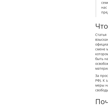
сем
нас
пре
Что
Статья 
взыскан
официал
смене м
котором
быть на
освобож
матери
За прос
РФ). К
меры на
свободы
Поч