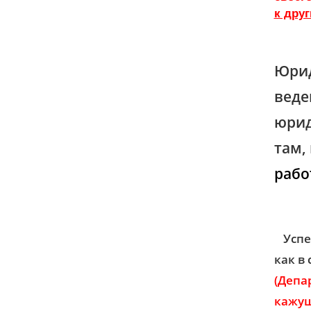
к дру
Юри
вед
юрид
там,
рабо
Усп
как в
(Депа
кажущ