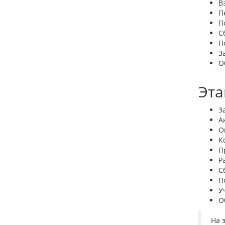
В
П
П
С
П
З
О
Эта
З
А
О
К
П
Р
С
П
У
О
На 