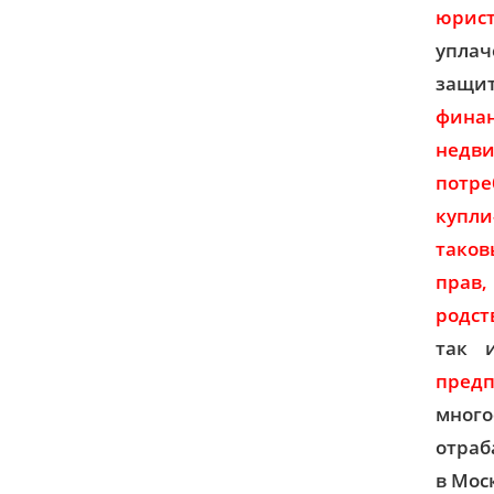
юрист
уплач
защит
фина
недв
потре
купли
таков
прав
родст
так 
предп
много
отраб
в Мос