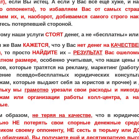
т),
если Вы истец. А если у Вас всё ещё хуже, и н
о оппонента), то избавляем Вас от самых стра
аем их, и, наоборот, добиваемся самого строго на
тесь потерпевшей стороной.
му наши услуги
СТОЯТ
денег, а не «бесплатны» или
 же Вам
КАЖЕТСЯ
, что у Вас
нет денег на
КАЧЕСТВ
,
то просто
НАЙДИТЕ
их –
РЕЗУЛЬТАТ
Вас ошеломит
атном размере,
особенно учитывая, что наши цены
ов, которые тратятся на рекламу, маркетинг (работу
ение псевдо«бесплатных юридических консуль
жам, которые выдают себя за юристов и прочее) и
ольку мы
грамотно
урезали свои расходы и никогд
жам или организации работы колл-центра, а 
вые.
м образом,
не теряя на качестве,
что в юридичес
ьно НЕ потерять свои спорные денежные средс
иком своему оппоненту, НЕ сесть в тюрьму или 
 обидчика),
Вы получаете ещё и десятикратную выго