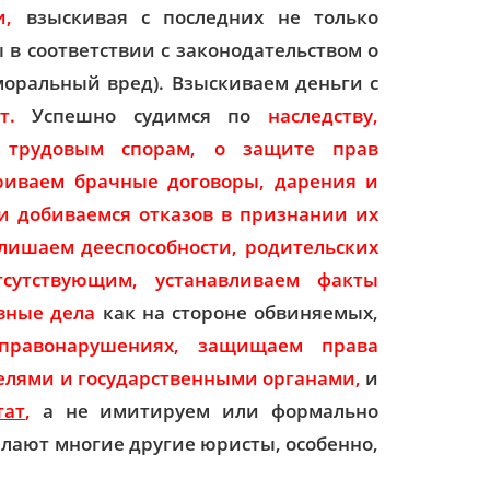
и,
взыскивая с последних не только
в соответствии с законодательством о
моральный вред). Взыскиваем деньги с
т.
Успешно судимся по
наследству,
 трудовым спорам, о защите прав
риваем брачные договоры, дарения и
и добиваемся отказов в признании их
лишаем дееспособности, родительских
сутствующим, устанавливаем факты
вные дела
как на стороне обвиняемых,
правонарушениях, защищаем права
елями и государственными органами,
и
тат
,
а не имитируем или формально
елают многие другие юристы, особенно,