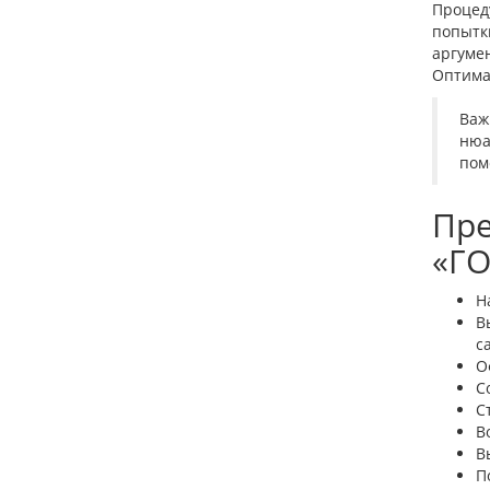
Процед
попытк
аргуме
Оптима
Важ
нюа
пом
Пре
«Г
Н
В
с
О
С
С
В
В
П