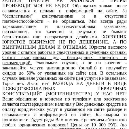
ЗАПИСИ ПРОСИМ НЕ ЯВЛЯТЬСЯ - ПРИЁМ
ПРОИЗВОДИТЬСЯ НЕ БУДЕТ. Обращаться только после
ознакомления с ценами и информацией на сайте. За
"бесплатными" консультациями и в отсутствие
платёжеспособности - не обращаться. Мы всегда рады
здравомыслящим и платежеспособным заказчикам,
осознающим, что качество и результат не бывают
бесплатными или несоразмерно дешёвыми. ХОРОШИХ
ЮРИСТОВ ВЫБИРАЮТ НЕ ПО ДЕШЕВИЗНЕ, А ПО
ВЫИГРАННЫМ ДЕЛАМ И ОТЗЫВАМ.
Юристы высокого
уровня с опытом работы в следственных и судебных органах.
Сотни выигранных дел, благодарных клиентов и
рекомендаций.
Экономьте разумно, а не на качестве -
заказывайте услуги дистанционно (онлайн) и получайте
скидки до 50% от указанных на сайте цен. В остальных
случаях дешевле указанных на сайте цен услуги не оказываем.
Торга нет. Льгот нет. РАЗВОДА НА ДЕНЬГИ В ВИДЕ
ПСЕВДО"БЕСПЛАТНЫХ ПЕРВИЧНЫХ
КОНСУЛЬТАЦИЙ" (МОШЕННИЧЕСТВА) У НАС НЕТ!
Ваше обращение к юристам по телефону или электронно
является подтверждением наличия у Вас денежных средств на
оплату юридических услуг в указанном на сайте размере и
ознакомления с информацией на сайте. Благодарим за
понимание и будем рады Вам помочь с решением абсолютно
любых юридических вопросов! Цены от 10 000 РУБ. (по