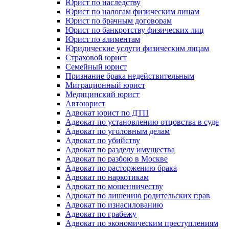
Юрист по наследству
Юрист по налогам физическим лицам
Юрист по брачным договорам
Юрист по банкротству физических лиц
Юрист по алиментам
Юридические услуги физическим лицам
Страховой юрист
Семейный юрист
Признание брака недействительным
Миграционный юрист
Медицинский юрист
Автоюрист
Адвокат юрист по ДТП
Адвокат по установлению отцовства в суде
Адвокат по уголовным делам
Адвокат по убийству
Адвокат по разделу имущества
Адвокат по разбою в Москве
Адвокат по расторжению брака
Адвокат по наркотикам
Адвокат по мошенничеству
Адвокат по лишению родительских прав
Адвокат по изнасилованию
Адвокат по грабежу
Адвокат по экономическим преступлениям