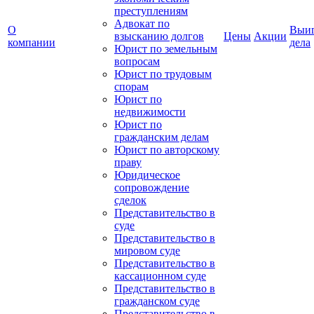
преступлениям
Адвокат по
О
Выи
взысканию долгов
Цены
Акции
компании
дела
Юрист по земельным
вопросам
Юрист по трудовым
спорам
Юрист по
недвижимости
Юрист по
гражданским делам
Юрист по авторскому
праву
Юридическое
сопровождение
сделок
Представительство в
суде
Представительство в
мировом суде
Представительство в
кассационном суде
Представительство в
гражданском суде
Представительство в