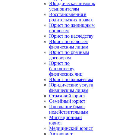
Юридическая помощь
усыновителям
Восстановления в
родительских правах
Юрист по жилищным
вопросам
Юрист по наследству
Юрист по налогам
физическим лицам
Юрист по брачным
договорам
Юрист по
банкротству
физических лиц
Юрист по алиментам
Юридические услуги
физическим лицам
Страховой юрист
Семейный юрист
Признание брака
недействительным
Миграционный
юрист
Медицинский юрист
Автоюрист