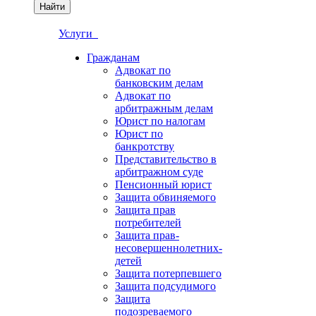
Найти
Услуги
Гражданам
Адвокат по
банковским делам
Адвокат по
арбитражным делам
Юрист по налогам
Юрист по
банкротству
Представительство в
арбитражном суде
Пенсионный юрист
Защита обвиняемого
Защита прав
потребителей
Защита прав-
несовершеннолетних-
детей
Защита потерпевшего
Защита подсудимого
Защита
подозреваемого