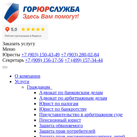
Заказать услугу
Меню
Юристы
+7 (903)
150-43-49
+7 (903)
280-02-84
Секретарь
+7 (909)
156-17-56
+7 (499)
157-34-44
О компании
Услуги
Гражданам
Адвокат по банковским делам
Адвокат по арбитражным делам
Юрист по налогам
Юрист по банкротству
Представительство в арбитражном суде
Пенсионный юрист
Защита обвиняемого
Защита прав потребителей
Защита прав-несовершеннолетних-детей