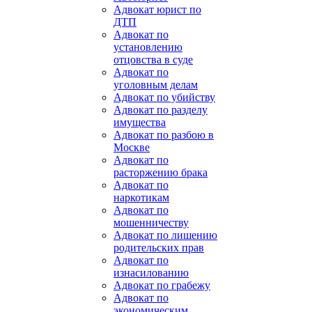
Адвокат юрист по
ДТП
Адвокат по
установлению
отцовства в суде
Адвокат по
уголовным делам
Адвокат по убийству
Адвокат по разделу
имущества
Адвокат по разбою в
Москве
Адвокат по
расторжению брака
Адвокат по
наркотикам
Адвокат по
мошенничеству
Адвокат по лишению
родительских прав
Адвокат по
изнасилованию
Адвокат по грабежу
Адвокат по
экономическим