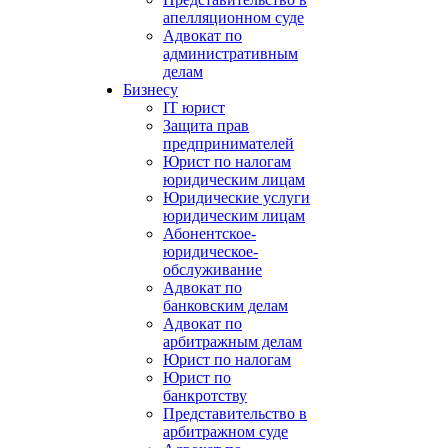
апелляционном суде
Адвокат по
административным
делам
Бизнесу
IT юрист
Защита прав
предпринимателей
Юрист по налогам
юридическим лицам
Юридические услуги
юридическим лицам
Абонентское-
юридическое-
обслуживание
Адвокат по
банковским делам
Адвокат по
арбитражным делам
Юрист по налогам
Юрист по
банкротству
Представительство в
арбитражном суде