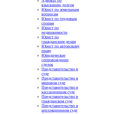
Адвокат по
взысканию долгов
Юрист по земельным
вопросам
Юрист по трудовым
спорам
Юрист по
недвижимости
Юрист по
гражданским делам
Юрист по авторскому
праву
Юридическое
сопровождение
сделок
Представительство в
суде
Представительство в
мировом суде
Представительство в
кассационном суде
Представительство в
гражданском суде
Представительство в
апелляционном суде