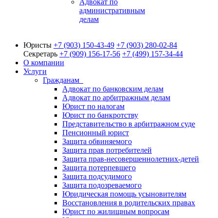
Адвокат по
административным
делам
Юристы
+7 (903)
150-43-49
+7 (903)
280-02-84
Секретарь
+7 (909)
156-17-56
+7 (499)
157-34-44
О компании
Услуги
Гражданам
Адвокат по банковским делам
Адвокат по арбитражным делам
Юрист по налогам
Юрист по банкротству
Представительство в арбитражном суде
Пенсионный юрист
Защита обвиняемого
Защита прав потребителей
Защита прав-несовершеннолетних-детей
Защита потерпевшего
Защита подсудимого
Защита подозреваемого
Юридическая помощь усыновителям
Восстановления в родительских правах
Юрист по жилищным вопросам