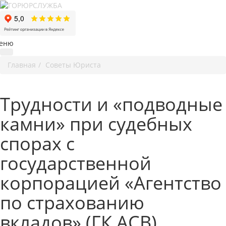
еню
Главная
Советы Юриста
Трудности и «подводные
камни» при судебных
спорах с
государственной
корпорацией «Агентство
по страхованию
вкладов» (ГК АСВ)