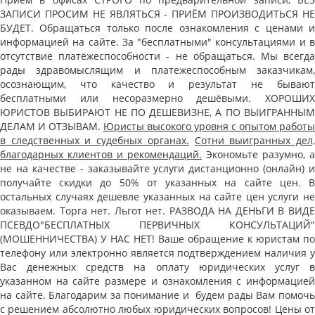
ЗАПИСИ ПРОСИМ НЕ ЯВЛЯТЬСЯ - ПРИЁМ ПРОИЗВОДИТЬСЯ НЕ
БУДЕТ. Обращаться только после ознакомления с ценами и
информацией на сайте. За "бесплатными" консультациями и в
отсутствие платёжеспособности - не обращаться. Мы всегда
рады здравомыслящим и платежеспособным заказчикам,
осознающим, что качество и результат не бывают
бесплатными или несоразмерно дешёвыми. ХОРОШИХ
ЮРИСТОВ ВЫБИРАЮТ НЕ ПО ДЕШЕВИЗНЕ, А ПО ВЫИГРАННЫМ
ДЕЛАМ И ОТЗЫВАМ.
Юристы высокого уровня с опытом работы
в следственных и судебных органах.
Сотни выигранных дел
благодарных клиентов и рекомендаций.
Экономьте разумно, а
не на качестве - заказывайте услуги дистанционно (онлайн) и
получайте скидки до 50% от указанных на сайте цен. В
остальных случаях дешевле указанных на сайте цен услуги не
оказываем. Торга нет. Льгот нет. РАЗВОДА НА ДЕНЬГИ В ВИДЕ
ПСЕВДО"БЕСПЛАТНЫХ ПЕРВИЧНЫХ КОНСУЛЬТАЦИЙ"
(МОШЕННИЧЕСТВА) У НАС НЕТ! Ваше обращение к юристам по
телефону или электронно является подтверждением наличия у
Вас денежных средств на оплату юридических услуг в
указанном на сайте размере и ознакомления с информацией
на сайте. Благодарим за понимание и будем рады Вам помочь
с решением абсолютно любых юридических вопросов! Цены от