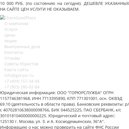
10 000 РУБ. (по состоянию на сегодня). ДЕШЕВЛЕ УКАЗАННЫХ
НА САЙТЕ ЦЕН УСЛУГИ НЕ ОКАЗЫВАЕМ.
О компании
Услуги
Цены
Акции
Выигранные дела
Контакты
Отзывы
Советы Юристов
Карта сайта
info@goryur.ru
+7 (499)
157-34-44
+7 (903)
280-02-84
Юридическая информация: ООО "ГОРЮРСЛУЖБА" ОГРН
1157746381968, ИНН 7713395890, КПП 771301001, осн. ОКВЭД
69.10 (деятельность в области права). Банковские реквизиты: р/
с 40702810638000098766, БИК 044525225, ПАО СБЕРБАНК, к/с
30101810400000000225. Юридический и почтовый адрес:
125130 г. Москва, ул. З. и А. Космодемьянских, 36"А".
Информацию о нас можно проверить на сайте ФНС России