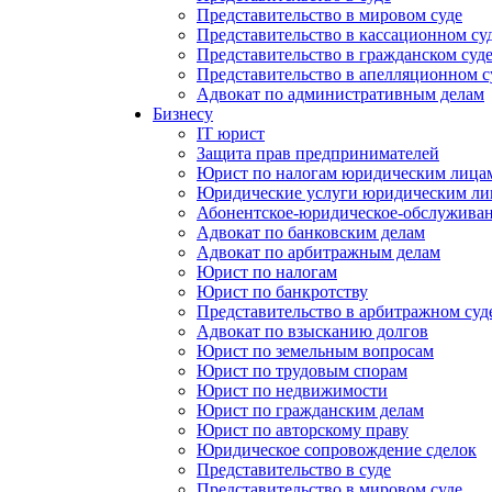
Представительство в мировом суде
Представительство в кассационном су
Представительство в гражданском суд
Представительство в апелляционном с
Адвокат по административным делам
Бизнесу
IT юрист
Защита прав предпринимателей
Юрист по налогам юридическим лица
Юридические услуги юридическим ли
Абонентское-юридическое-обслужива
Адвокат по банковским делам
Адвокат по арбитражным делам
Юрист по налогам
Юрист по банкротству
Представительство в арбитражном суд
Адвокат по взысканию долгов
Юрист по земельным вопросам
Юрист по трудовым спорам
Юрист по недвижимости
Юрист по гражданским делам
Юрист по авторскому праву
Юридическое сопровождение сделок
Представительство в суде
Представительство в мировом суде