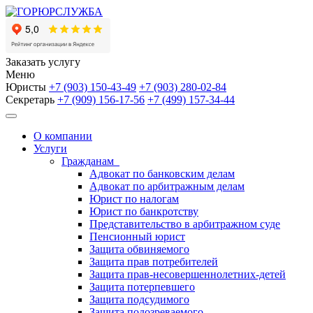
Заказать услугу
Меню
Юристы
+7 (903)
150-43-49
+7 (903)
280-02-84
Секретарь
+7 (909)
156-17-56
+7 (499)
157-34-44
О компании
Услуги
Гражданам
Адвокат по банковским делам
Адвокат по арбитражным делам
Юрист по налогам
Юрист по банкротству
Представительство в арбитражном суде
Пенсионный юрист
Защита обвиняемого
Защита прав потребителей
Защита прав-несовершеннолетних-детей
Защита потерпевшего
Защита подсудимого
Защита подозреваемого