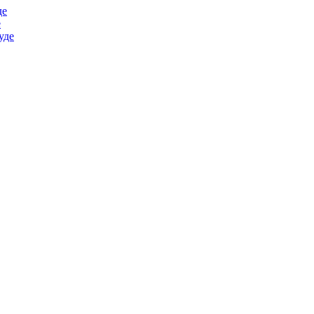
де
е
уде