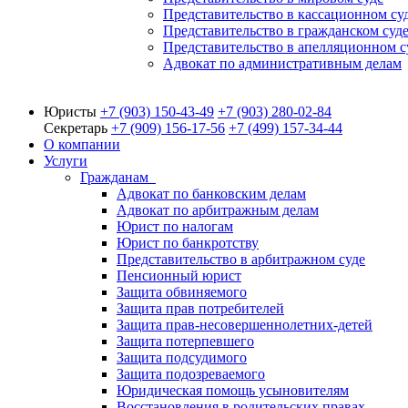
Представительство в кассационном су
Представительство в гражданском суд
Представительство в апелляционном с
Адвокат по административным делам
Юристы
+7 (903)
150-43-49
+7 (903)
280-02-84
Секретарь
+7 (909)
156-17-56
+7 (499)
157-34-44
О компании
Услуги
Гражданам
Адвокат по банковским делам
Адвокат по арбитражным делам
Юрист по налогам
Юрист по банкротству
Представительство в арбитражном суде
Пенсионный юрист
Защита обвиняемого
Защита прав потребителей
Защита прав-несовершеннолетних-детей
Защита потерпевшего
Защита подсудимого
Защита подозреваемого
Юридическая помощь усыновителям
Восстановления в родительских правах