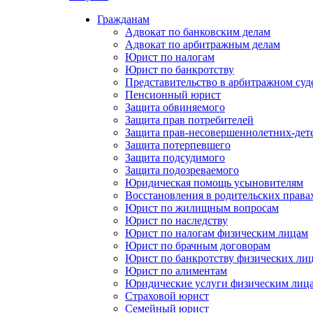
Гражданам
Адвокат по банковским делам
Адвокат по арбитражным делам
Юрист по налогам
Юрист по банкротству
Представительство в арбитражном суд
Пенсионный юрист
Защита обвиняемого
Защита прав потребителей
Защита прав-несовершеннолетних-дет
Защита потерпевшего
Защита подсудимого
Защита подозреваемого
Юридическая помощь усыновителям
Восстановления в родительских права
Юрист по жилищным вопросам
Юрист по наследству
Юрист по налогам физическим лицам
Юрист по брачным договорам
Юрист по банкротству физических ли
Юрист по алиментам
Юридические услуги физическим лиц
Страховой юрист
Семейный юрист