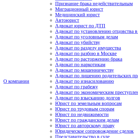
Признание брака недействительным
Миграционный юрист
Медицинский юрист
Автоюрист
Адвокат юрист по ДТП
Адвокат по установлению отцовства в
Адвокат по уголовным делам
Адвокат по убийству
Адвокат по разделу имущества
Адвокат по разбою в Москве
Адвокат по расторжению брака
Адвокат по наркотикам
Адвокат по мошенничеству
Адвокат по лишению родительских пр
О компании
Адвокат по изнасилованию
Адвокат по грабежу
Адвокат по экономическим преступле
Адвокат по взысканию долгов
Юрист по земельным вопросам
Юрист по трудовым спорам
Юрист по недвижимости
Юрист по гражданским делам
Юрист по авторскому праву
Юридическое сопровождение сделок
Представительство в суде