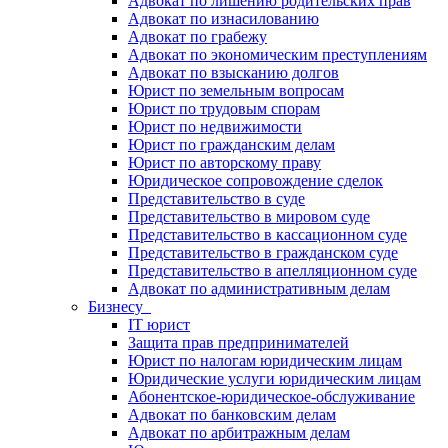
Адвокат по лишению родительских прав
Адвокат по изнасилованию
Адвокат по грабежу
Адвокат по экономическим преступлениям
Адвокат по взысканию долгов
Юрист по земельным вопросам
Юрист по трудовым спорам
Юрист по недвижимости
Юрист по гражданским делам
Юрист по авторскому праву
Юридическое сопровождение сделок
Представительство в суде
Представительство в мировом суде
Представительство в кассационном суде
Представительство в гражданском суде
Представительство в апелляционном суде
Адвокат по административным делам
Бизнесу
IT юрист
Защита прав предпринимателей
Юрист по налогам юридическим лицам
Юридические услуги юридическим лицам
Абонентское-юридическое-обслуживание
Адвокат по банковским делам
Адвокат по арбитражным делам