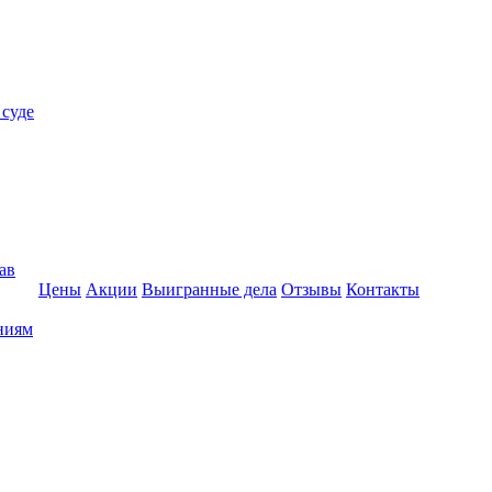
 суде
ав
Цены
Акции
Выигранные дела
Отзывы
Контакты
ниям