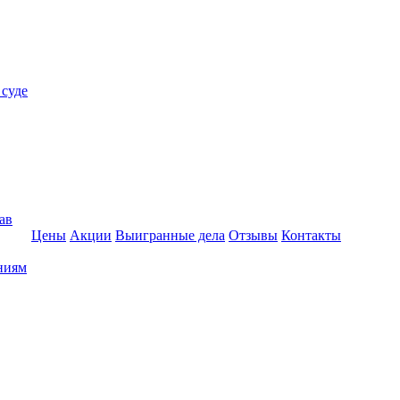
 суде
ав
Цены
Акции
Выигранные дела
Отзывы
Контакты
ниям