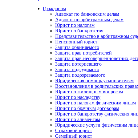
Гражданам
Адвокат по банковским делам
Адвокат по арбитражным делам
Юрист по налогам
Юрист по банкротству
Представительство в арбитражном суд
Пенсионный юрист
Защита обвиняемого
Защита прав потребителей
Защита прав-несовершеннолетних-дет
Защита потерпевшего
Защита подсудимого
Защита подозреваемого
Юридическая помощь усыновителям
Восстановления в родительских права
Юрист по жилищным вопросам
Юрист по наследству
Юрист по налогам физическим лицам
Юрист по брачным договорам
Юрист по банкротству физических ли
Юрист по алиментам
Юридические услуги физическим лиц
Страховой юрист
Семейный юрист