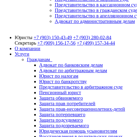
Представительство в кассационном су
Представительство в гражданском суд
Представительство в апелляционном с
Адвокат по административным делам
Юристы
+7 (903)
150-43-49
+7 (903)
280-02-84
Секретарь
+7 (909)
156-17-56
+7 (499)
157-34-44
О компании
Услуги
Гражданам
Адвокат по банковским делам
Адвокат по арбитражным делам
Юрист по налогам
Юрист по банкротству
Представительство в арбитражном суде
Пенсионный юрист
Защита обвиняемого
Защита прав потребителей
Защита прав-несовершеннолетних-детей
Защита потерпевшего
Защита подсудимого
Защита подозреваемого
Юридическая помощь усыновителям
Восстановления в родительских правах