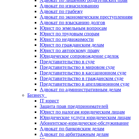
Адвокат по лишению родительских прав
Адвокат по изнасилованию
Адвокат по грабежу
Адвокат по экономическим преступлениям
Адвокат по взысканию долгов
Юрист по земельным вопросам
Юрист по трудовым спорам
Юрист по недвижимости
Юрист по гражданским делам
Юрист по авторскому праву
Юридическое сопровождение сделок
Представительство в суде
Представительство в мировом суде
Представительство в кассационном суде
Представительство в гражданском суде
Представительство в апелляционном суде
Адвокат по административным делам
Бизнесу
IT юрист
Защита прав предпринимателей
Юрист по налогам юридическим лицам
Юридические услуги юридическим лицам
Абонентское-юридическое-обслуживание
Адвокат по банковским делам
Адвокат по арбитражным делам