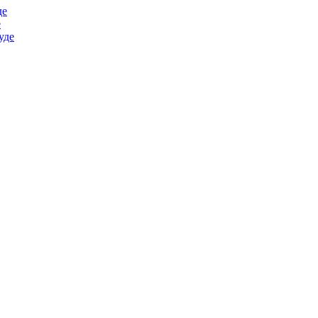
де
е
уде