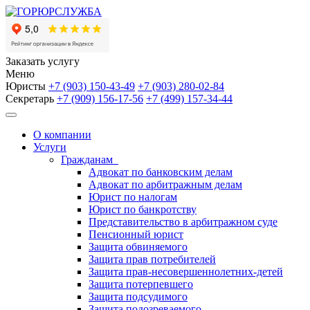
Заказать услугу
Меню
Юристы
+7 (903)
150-43-49
+7 (903)
280-02-84
Секретарь
+7 (909)
156-17-56
+7 (499)
157-34-44
О компании
Услуги
Гражданам
Адвокат по банковским делам
Адвокат по арбитражным делам
Юрист по налогам
Юрист по банкротству
Представительство в арбитражном суде
Пенсионный юрист
Защита обвиняемого
Защита прав потребителей
Защита прав-несовершеннолетних-детей
Защита потерпевшего
Защита подсудимого
Защита подозреваемого