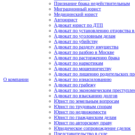
Признание брака недействительным
Миграционный юрист
Медицинский юрист
Автоюрист
Адвокат юрист по ДТП
Адвокат по установлению отцовства в
Адвокат по уголовным делам
Адвокат по убийству
Адвокат по разделу имущества
Адвокат по разбою в Москве
Адвокат по расторжению брака
Адвокат по наркотикам
Адвокат по мошенничеству
Адвокат по лишению родительских пр
О компании
Адвокат по изнасилованию
Адвокат по грабежу
Адвокат по экономическим преступле
Адвокат по взысканию долгов
Юрист по земельным вопросам
Юрист по трудовым спорам
Юрист по недвижимости
Юрист по гражданским делам
Юрист по авторскому праву
Юридическое сопровождение сделок
Представительство в суде