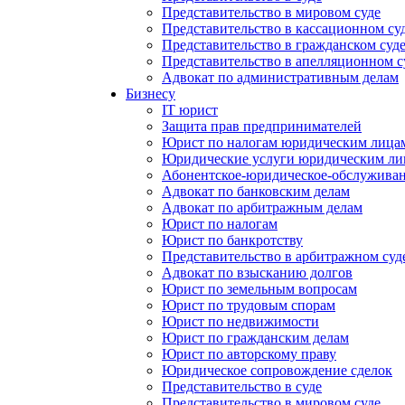
Представительство в мировом суде
Представительство в кассационном су
Представительство в гражданском суд
Представительство в апелляционном с
Адвокат по административным делам
Бизнесу
IT юрист
Защита прав предпринимателей
Юрист по налогам юридическим лица
Юридические услуги юридическим ли
Абонентское-юридическое-обслужива
Адвокат по банковским делам
Адвокат по арбитражным делам
Юрист по налогам
Юрист по банкротству
Представительство в арбитражном суд
Адвокат по взысканию долгов
Юрист по земельным вопросам
Юрист по трудовым спорам
Юрист по недвижимости
Юрист по гражданским делам
Юрист по авторскому праву
Юридическое сопровождение сделок
Представительство в суде
Представительство в мировом суде