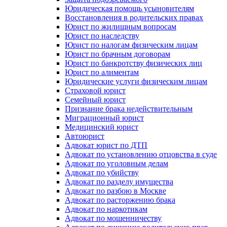
Юридическая помощь усыновителям
Восстановления в родительских правах
Юрист по жилищным вопросам
Юрист по наследству
Юрист по налогам физическим лицам
Юрист по брачным договорам
Юрист по банкротству физических лиц
Юрист по алиментам
Юридические услуги физическим лицам
Страховой юрист
Семейный юрист
Признание брака недействительным
Миграционный юрист
Медицинский юрист
Автоюрист
Адвокат юрист по ДТП
Адвокат по установлению отцовства в суде
Адвокат по уголовным делам
Адвокат по убийству
Адвокат по разделу имущества
Адвокат по разбою в Москве
Адвокат по расторжению брака
Адвокат по наркотикам
Адвокат по мошенничеству