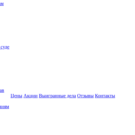
ам
 суде
ав
Цены
Акции
Выигранные дела
Отзывы
Контакты
ниям