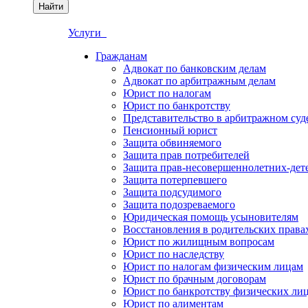
Найти
Услуги
Гражданам
Адвокат по банковским делам
Адвокат по арбитражным делам
Юрист по налогам
Юрист по банкротству
Представительство в арбитражном суд
Пенсионный юрист
Защита обвиняемого
Защита прав потребителей
Защита прав-несовершеннолетних-дет
Защита потерпевшего
Защита подсудимого
Защита подозреваемого
Юридическая помощь усыновителям
Восстановления в родительских права
Юрист по жилищным вопросам
Юрист по наследству
Юрист по налогам физическим лицам
Юрист по брачным договорам
Юрист по банкротству физических ли
Юрист по алиментам