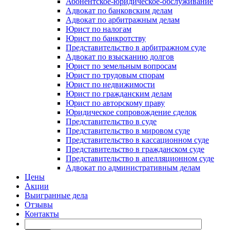
Абонентское-юридическое-обслуживание
Адвокат по банковским делам
Адвокат по арбитражным делам
Юрист по налогам
Юрист по банкротству
Представительство в арбитражном суде
Адвокат по взысканию долгов
Юрист по земельным вопросам
Юрист по трудовым спорам
Юрист по недвижимости
Юрист по гражданским делам
Юрист по авторскому праву
Юридическое сопровождение сделок
Представительство в суде
Представительство в мировом суде
Представительство в кассационном суде
Представительство в гражданском суде
Представительство в апелляционном суде
Адвокат по административным делам
Цены
Акции
Выигранные дела
Отзывы
Контакты