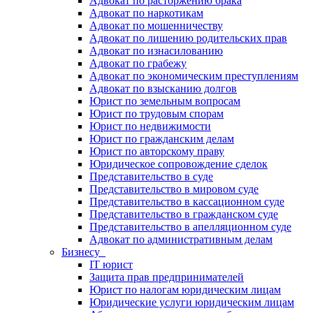
Адвокат по расторжению брака
Адвокат по наркотикам
Адвокат по мошенничеству
Адвокат по лишению родительских прав
Адвокат по изнасилованию
Адвокат по грабежу
Адвокат по экономическим преступлениям
Адвокат по взысканию долгов
Юрист по земельным вопросам
Юрист по трудовым спорам
Юрист по недвижимости
Юрист по гражданским делам
Юрист по авторскому праву
Юридическое сопровождение сделок
Представительство в суде
Представительство в мировом суде
Представительство в кассационном суде
Представительство в гражданском суде
Представительство в апелляционном суде
Адвокат по административным делам
Бизнесу
IT юрист
Защита прав предпринимателей
Юрист по налогам юридическим лицам
Юридические услуги юридическим лицам