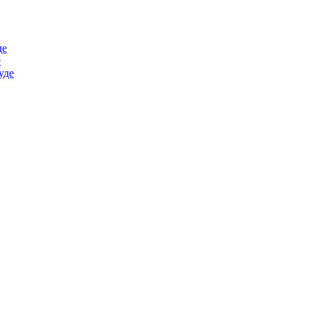
де
е
уде