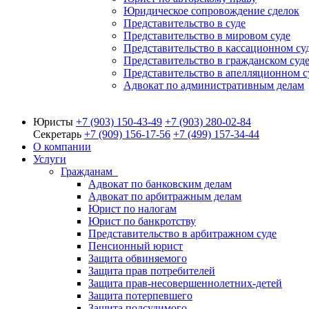
Юридическое сопровождение сделок
Представительство в суде
Представительство в мировом суде
Представительство в кассационном су
Представительство в гражданском суд
Представительство в апелляционном с
Адвокат по административным делам
Юристы
+7 (903)
150-43-49
+7 (903)
280-02-84
Секретарь
+7 (909)
156-17-56
+7 (499)
157-34-44
О компании
Услуги
Гражданам
Адвокат по банковским делам
Адвокат по арбитражным делам
Юрист по налогам
Юрист по банкротству
Представительство в арбитражном суде
Пенсионный юрист
Защита обвиняемого
Защита прав потребителей
Защита прав-несовершеннолетних-детей
Защита потерпевшего
Защита подсудимого