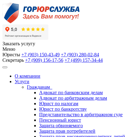
Заказать услугу
Меню
Юристы
+7 (903)
150-43-49
+7 (903)
280-02-84
Секретарь
+7 (909)
156-17-56
+7 (499)
157-34-44
О компании
Услуги
Гражданам
Адвокат по банковским делам
Адвокат по арбитражным делам
Юрист по налогам
Юрист по банкротству
Представительство в арбитражном суде
Пенсионный юрист
Защита обвиняемого
Защита прав потребителей
Защита прав-несовершеннолетних-детей